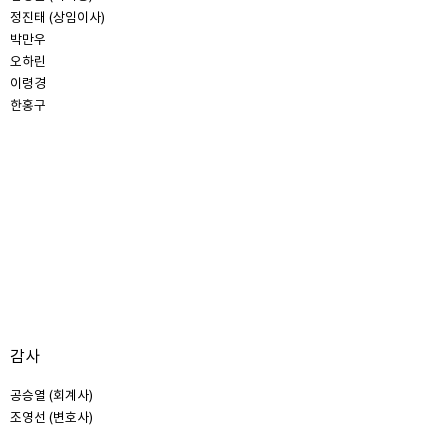
정진태 (상임이사)
박만우
오하린
이령경
한홍구
감사
공승열 (회계사)
조영선 (변호사)