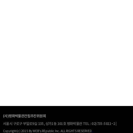
(사)평화박물관건립추진위원회
서울시 구로구 부일로9길 135, 상가1동 101호 평화박물관
TEL : 02)735-5811~2 |
Copyright(c) 2015 By WEB's REpublic Inc. ALL RIGHTS RESERVED
.