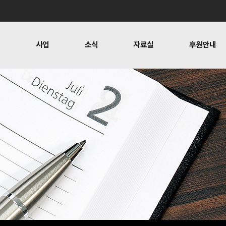
개
사업
소식
자료실
후원안내
 사람들
행위자열전편찬
보도
문
뉴스레터
오시는 길
캠페인
소식
자료실
후원안
공지사항
자료실
후원하기
활동소식
재정보고
찬
언론보도
1:1 문의
뉴스레터