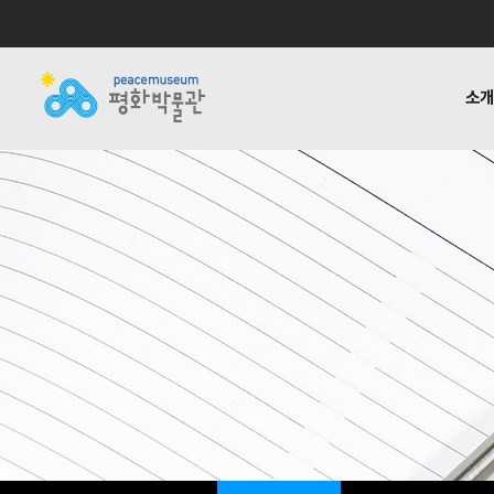
소
소개
전시
공지사항
자료실
후원하기
기타링크
걸어온 길
교육 · 연구
활동소식
재정보고
함께하는
반헌법
언론
1:1질
평화박물관
사업안내
소식
자료실
후원안내
관련사이트
소개
사업
소개
전시
걸어온 길
교육 · 연구
함께하는 사람들
반헌법행위자열전편
오시는 길
캠페인