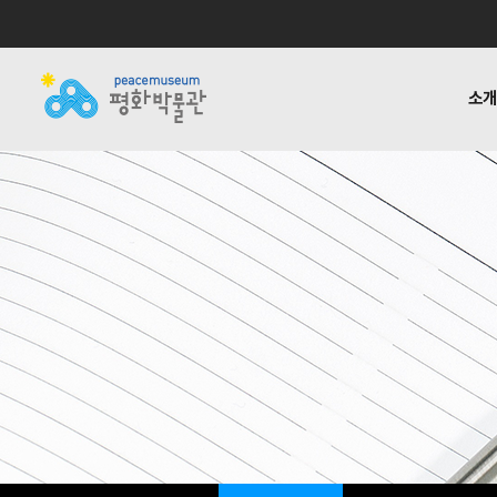
소
소개
전시
공지사항
자료실
후원하기
기타링크
걸어온 길
교육 · 연구
활동소식
재정보고
함께하는
반헌법
언론
1:1질
평화박물관
사업안내
소식
자료실
후원안내
관련사이트
소개
사업
소개
전시
걸어온 길
교육 · 연구
함께하는 사람들
반헌법행위자열전편
오시는 길
캠페인