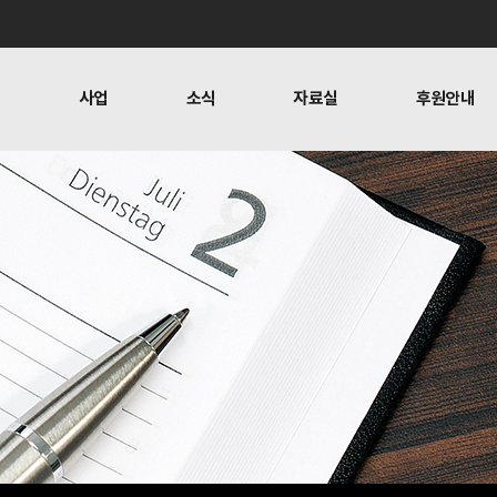
개
사업
소식
자료실
후원안내
 사람들
행위자열전편찬
보도
문
뉴스레터
오시는 길
캠페인
소식
자료실
후원안
공지사항
자료실
후원하기
활동소식
재정보고
찬
언론보도
1:1 문의
뉴스레터