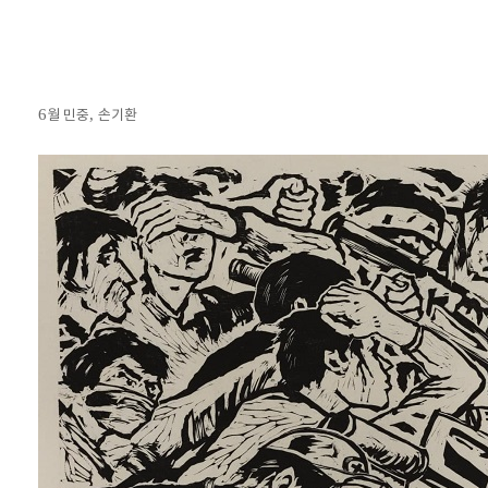
6
,
월 민중
손기환