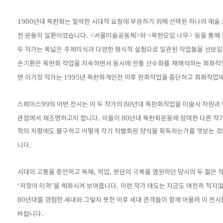
1980
년대 목판화는 절박한 시대적 요청에 부응하기 위해 선택된 하나의 예술
. <
>
<
>
천 운동의 일환이었습니다
서울미술공동체
와
목판모임 나무
등을 통해
두 작가는 폭넓은
주제의식과 다양한 형식적 실험으로 일관된 작업들을 선보
손기환은 목판화 작업을 지속하면서 동시에 전통 산수화를
재해석하는 회화작
1995
면 이기정 작가는
년 목판화개인전 이후 판화작업을 중단하고 회화작업
99
80
스페이스
의 이번 전시는 이 두 작가의
년대 목판화작업을 미술사 차원과
.
80
관점에서 재조명하고자 합니다
이들이
년대 목판화운동에 참여한 다른 작
학의 지평에도 불구하고 어떻게 각기 차별화된 양식을 획득하는가를 엿보는 것
.
니다
,
,
시대의 고통을 증언하고 독재
억압
분단의 극복을 염원하던 당시의 두 젊은 
‘
’
.
저항의 미학
을 체화시켜 보여줍니다
이런 작가 태도는 지금도 여전히 적지
80
년대를 경험한 세대와 그렇지 못한 이후 세대 관객들이 함께 어울려 이 전
.
바랍니다