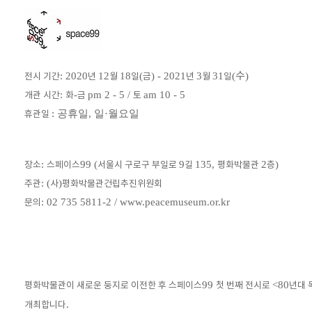
: 2020
12
18
(
) - 2021
3
31
(
수
)
전시 기간
년
월
일
금
년
월
일
:
-
pm 2 - 5 /
am 10 - 5
개관 시간
화
금
토
: 공휴일, 일·월요일
휴관일
:
99 (
9
135,
2
)
장소
스페이스
서울시 구로구 부일로
길
평화박물관
층
: (
)
주관
사
평화박물관건립추진위원회
: 02 735 5811-2 / www.peacemuseum.or.kr
문의
99
<80
평화박물관이 새로운 둥지로 이전한 후 스페이스
첫 번째 전시로
년대 
.
개최합니다