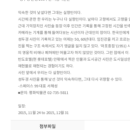
익숙한 것이 낯설다면 그대는 실향민이다.
시간에 관한 한 우리는 누구나 다 실향민이다. 날마다 고향에서도 고향을 
근대 기억장치인 사진술 등장 이후 인간은 기록을 통해 고정된 시간을 반
카메라는 기계를 통해 들여다보는 시선이자 근대인의 창이다. 한국인에게 
성두경 사진이 기록하고 있는 어제는 50, 60년대다. 임진강을 끼고 흐르
진을 찍는 구조 속에서도 자기 앵글을 잃지 않고 있다. ’마포종점’(1951) 
의 영웅적 비애나 폐허에만 머물고자 하지 않았던 것이다. 그런 점에서 이
반도호텔(현 롯데호텔) 안팎에서 찍은 인물과 도시공간 사진은 도시일상은 
재현물로 재현되는 경험이기도 하다.
사진 앞에서 우리는 다 실향민이다.
성두경 사진을 통해 낯선 것이 익숙하다면, 그대 다시 귀향할 수 있다.
-스페이스 99 대표 서해성
■문의: 평화박물관 02-735-5811
일정:
2015, 11월 24 to 2015, 12월 31
첨부파일