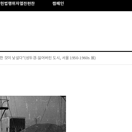
반헌법행위자열전편찬
캠페인
 것이 낯설다"(성두경-잃어버린 도시, 서울 1950-1960s 展)