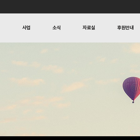
개
사업
소식
자료실
후원안내
 사람들
행위자열전편찬
보도
문
뉴스레터
오시는 길
캠페인
소식
자료실
후원안
공지사항
자료실
후원하기
활동소식
재정보고
찬
언론보도
1:1 문의
뉴스레터