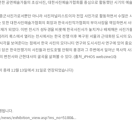
비롯한 공연예술가들의 초상사진, 대한사진예술가협회를 중심으로 활동했던 시기의 예술
 종군사진가로서뿐만 아니라 사진저널리스트이자 전업 사진가로 활동하면서 수많은 사
그는 또한 대한사진예술가협회의 회장과 한국사진작가협회의 부이사장을 역임하면서 사진
존재가 되었다. 이번 전시가 성두경을 비롯해 한국사진사가 놓치거나 배제해온 사진가
. 갤러리 룩스에서 열리는 전시에서는 한국 전쟁 이후 복구된 서울과 근대화된 도시의 모
시각을 보여준다는 점에서 한국 사진의 모더니티 연구와 도시사진사 연구에 있어 중요
을 담은 한국전쟁기의 사진들과 반도호텔 안팎의 풍경과 그 주변에서 일어난 역사적 
사와 근현대사의 굴곡을 살펴볼 수 있다. (출처_iPHOS webzine10)
한이 종래 12월 13일에서 31일로 연장되었습니다)
행됩니다.
ews/exhibition_view.asp?ins_no=5180&...