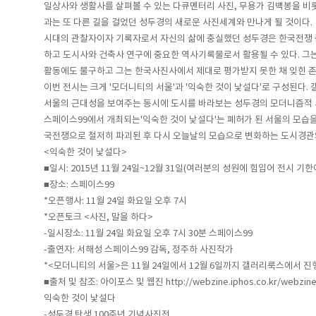
일상사와 생활사를 살펴볼 수 있는 다큐멘터리 사진, 무용가 김백봉을 
과는 또 다른 길을 걸었던 성두경의 새로운 사진세계와 만나게 될 것이다.
시대의 관찰자이자 기록자로서 자신의 삶에 충실했던 성두경은 한국전쟁
하고 도시사와 건축사 연구에 중요한 역사기록물로서 활용될 수 있다. 
활동에도 불구하고 그는 한국사진사에서 제대로 평가받지 못한 채 잊힌 
이번 전시는 크게 '모더니티의 서울'과 '익숙한 것이 낯설다'로 구성된다
서울의 근대성을 보여주는 동시에 도시를 바라보는 성두경의 모더니즘적 
스페이스99에서 개최되는'익숙한 것이 낯설다'는 폐허가 된 서울의 모습
국전쟁으로 철저히 파괴된 후 다시 오늘날의 모습으로 변화하는 도시경관의 변천
<익숙한 것이 낯설다>
■일시: 2015년 11월 24일~12월 31일(여러분의 성원에 힘입어 전시 기
■장소: 스페이스99
*오픈행사: 11월 24일 화요일 오후 7시
*오픈토크 <사진, 말을 하다>
-일시장소: 11월 24일 화요일 오후 7시 30분 스페이스99
-출연자: 서해성 스페이스99 감독, 정주하 사진작가
*<모더니티의 서울>은 11월 24일에서 12월 6일까지 갤러리룩스에서 진
■출처 및 참조: 아이포스 및 웹진 http://webzine.iphos.co.kr/webzine/n
익숙한 것이 낯설다
-성두경 탄생 100주년 기념사진전