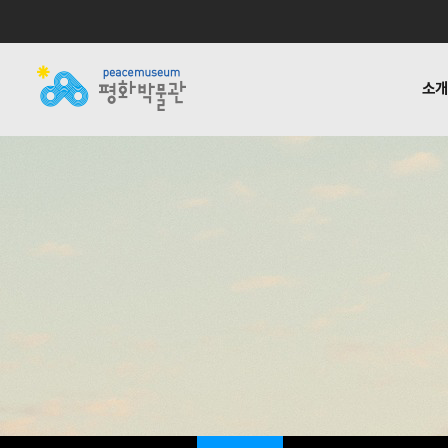
소
소개
전시
공지사항
자료실
후원하기
기타링크
걸어온 길
교육 · 연구
활동소식
재정보고
함께하는
반헌법
언론
1:1질
평화박물관
사업안내
소식
자료실
후원안내
관련사이트
소개
사업
소개
전시
걸어온 길
교육 · 연구
함께하는 사람들
반헌법행위자열전편
오시는 길
캠페인