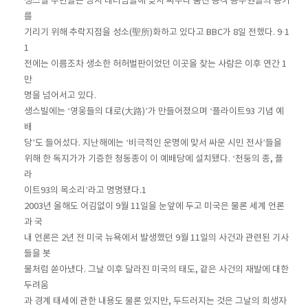
생스빌 주민들은 당시 테러범들에 맞서 싸우다 숨진 승객 승무원들의 용기
를
기리기 위해 추락지점을 성소(聖所)화하고 있다고 BBC가 8일 전했다. 9·1
1
전에는 이름조차 생소한 허허벌판이었던 이곳을 찾는 사람은 이후 연간 1
만
명을 넘어서고 있다.
생스빌에는 ‘영웅들의 대로(大路)’가 만들어졌으며 ‘플라이트93 기념 예
배
당’도 들어섰다. 지난해에는 ‘비극적인 운명에 맞서 싸운 시민 전사’들을
위해 한 독지가가 기증한 청동종이 이 예배당에 설치됐다. ‘천둥의 종, 플
라
이트93의 목소리’라고 명명됐다.1
2003년 올해도 어김없이 9월 11일을 눈앞에 두고 미국은 물론 세계 언론
과 국
내 언론은 2년 전 미국 뉴욕에서 발생했던 9월 11일의 사건과 관련된 기사
들을 봇
물처럼 쏟아냈다. 그날 이후 달라진 미국의 태도, 같은 사건의 재발에 대한
두려움
과 경계 태세에 관한 내용도 물론 있지만, 두드러지는 것은 그날의 희생자