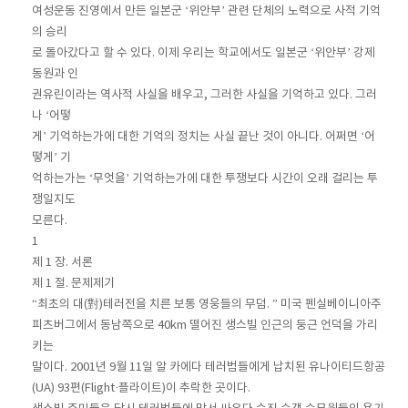
여성운동 진영에서 만든 일본군 ‘위안부’ 관련 단체의 노력으로 사적 기억
의 승리
로 돌아갔다고 할 수 있다. 이제 우리는 학교에서도 일본군 ‘위안부’ 강제
동원과 인
권유린이라는 역사적 사실을 배우고, 그러한 사실을 기억하고 있다. 그러
나 ‘어떻
게’ 기억하는가에 대한 기억의 정치는 사실 끝난 것이 아니다. 어쩌면 ‘어
떻게’ 기
억하는가는 ‘무엇을’ 기억하는가에 대한 투쟁보다 시간이 오래 걸리는 투
쟁일지도
모른다.
1
제 1 장. 서론
제 1 절. 문제제기
“최초의 대(對)테러전을 치른 보통 영웅들의 무덤. ” 미국 펜실베이니아주
피츠버그에서 동남쪽으로 40km 떨어진 생스빌 인근의 둥근 언덕을 가리
키는
말이다. 2001년 9월 11일 알 카에다 테러범들에게 납치된 유나이티드항공
(UA) 93편(Flight·플라이트)이 추락한 곳이다.