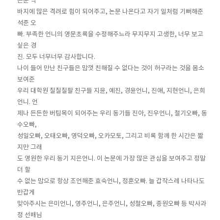
논문 막
바지에 많은 격려로 힘이 되어주고, 논문 나온다고 자기 일처럼 기뻐해준
석준 오
빠. 부족한 언니의 영문초록을 수정해주느라 무지무지 고생한, 너무 보고
싶은 경
진. 모두 너무너무 감사합니다.
나이 들어 만난 친구들은 맘껏 친해질 수 없다는 것이 허구라는 것을 몸소
보여준
우리 대학원 칠칠칠팔 친구들 지윤, 예진, 경윤언니, 진애, 지현언니, 은희
언니. 언
제나 든든한 버팀목이 되어주는 우리 동기들 진아, 진우언니, 철기오빠, 동
수오빠,
성일오빠, 오태오빠, 영덕오빠, 오카모토, 그리고 비록 함께 한 시간은 짧
지만 그래
도 영원한 우리 동기 지은언니. 이 논문에 가장 많은 관심을 보여주고 정말
더 할
수 없는 맘으로 항상 조언해준 효숙언니, 정훈오빠. 늘 갑작스레 나타나도
반갑게
맞아주시는 은미언니, 영주언니, 은주언니, 성철오빠, 종원오빠 등 박사과
정 선배님