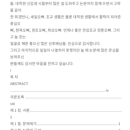
들. 대학원 신입생 시절부터 많은 걸 도와주고 논문까지 함께 쓰면서 고락
을 같이
한 희경언니, 세일오빠. 조교 생활은 물론 대학원 생활에서 활력이 되어준
종섭오
빠, 현욱오빠, 원조오빠, 희상오빠. 언제나 좋은 전임조교 양훈오빠. 그리
고 늘 웃는
얼굴로 해준 좋으신 많은 선후배님들. 진심으로 감사합니다.
그리고 마지막으로 일일이 나열하지 못했지만 늘 제 논문에 많은 관심을
보여주신
분들께도 감사한 마음을 전하고 싶습니다.
i
목 차
ABSTRACT
............................................................................................................. iv
국문초록 ...............................................................................................................
viii
제 1 장. 서론..........................................................................................................
1
제 1 절. 문제제기............................................................................................. 1