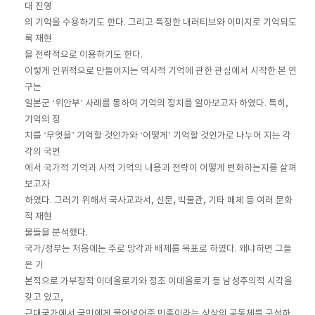
대 진영
의 기억을 수용하기도 한다. 그리고 특정한 내러티브와 이미지로 기억되도
록 재현
을 전략적으로 이용하기도 한다.
이렇게 인위적으로 만들어지는 역사적 기억에 관한 관심에서 시작한 본 연
구는
일본군 ‘위안부’ 사례를 통하여 기억의 정치를 알아보고자 하였다. 특히,
기억의 정
치를 ‘무엇을’ 기억할 것인가와 ‘어떻게’ 기억할 것인가로 나누어 지는 각
각의 국면
에서 국가적 기억과 사적 기억의 내용과 전략이 어떻게 변화하는지를 살펴
보고자
하였다. 그러기 위해서 국사교과서, 신문, 박물관, 기타 매체 등 여러 문화
적 재현
물들을 분석했다.
국가/정부는 처음에는 주로 망각과 배제를 목표로 하였다. 왜냐하면 그들
은 기
본적으로 가부장적 이데올로기와 정조 이데올로기 등 남성주의적 시각을
갖고 있고,
근대국가에서 국민에게 불어넣어준 민족이라는 상상의 공동체를 구성하