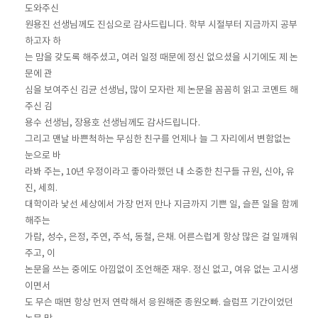
도와주신
원용진 선생님께도 진심으로 감사드립니다. 학부 시절부터 지금까지 공부
하고자 하
는 맘을 갖도록 해주셨고, 여러 일정 때문에 정신 없으셨을 시기에도 제 논
문에 관
심을 보여주신 김균 선생님, 많이 모자란 제 논문을 꼼꼼히 읽고 코멘트 해
주신 김
용수 선생님, 장용호 선생님께도 감사드립니다.
그리고 맨날 바쁜척하는 무심한 친구를 언제나 늘 그 자리에서 변함없는
눈으로 바
라봐 주는, 10년 우정이라고 좋아라했던 내 소중한 친구들 규원, 신야, 유
진, 세희.
대학이라 낯선 세상에서 가장 먼저 만나 지금까지 기쁜 일, 슬픈 일을 함께
해주는
가람, 성수, 은정, 주연, 주석, 동철, 은채. 어른스럽게 항상 많은 걸 일깨워
주고, 이
논문을 쓰는 중에도 아낌없이 조언해준 재우. 정신 없고, 여유 없는 고시생
이면서
도 무슨 때면 항상 먼저 연락해서 응원해준 종원오빠. 슬럼프 기간이었던