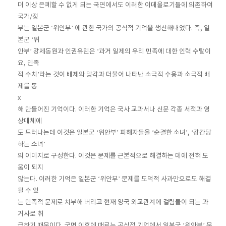
더 이상 은폐할 수 없게 되는 국면에서도 이러한 이데올로기들에 의존하여
국가/정
부는 일본군 ‘위안부’ 에 관한 국가의 공식적 기억을 생산해내었다. 즉, 일
본군 ‘위
안부’ 강제동원과 인권유린은 ‘과거 일제의 우리 민족에 대한 인력 수탈이
요, 민족
적 수치’라는 것이 배제와 망각과 더불어 나타난 소극적 수용과 소극적 배
제를 통
x
해 만들어진 기억이다. 이러한 기억은 국사 교과서나 신문 각종 서적과 영
상매체에
도 드러나는데 이것은 일본군 ‘위안부’ 피해자들을 ‘순결한 소녀’, ‘강간당
하는 소녀’
의 이미지로 구성한다. 이것은 문제를 근본적으로 해결하는 데에 전혀 도
움이 되지
않는다. 이러한 기억은 일본군 ‘위안부’ 문제를 도덕적 사과만으로도 해결
될 수 있
는 민족적 문제로 치부해 버리고 현재 양국 외교관계에 걸림돌이 되는 과
거사로 취
급하기 때문이다. 국면 이후에 때로는 공식적 기억에서 일본군 ‘위안부’ 문