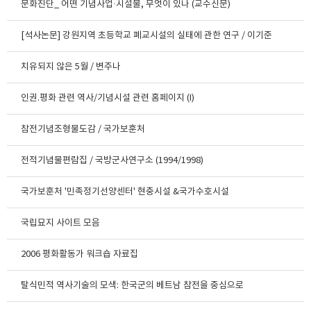
문화진단_ 어떤 기념사업·시설물, 무엇이 있나 (교수신문)
[석사논문] 강원지역 초등학교 폐교시설의 실태에 관한 연구 / 이기준
치유되지 않은 5월 / 변주나
인권.평화 관련 역사/기념시설 관련 홈페이지 (I)
참전기념조형물도감 / 국가보훈처
전적기념물편람집 / 국방군사연구소 (1994/1998)
국가보훈처 '민족정기선양센터' 현충시설 &국가수호시설
국립묘지 사이트 모음
2006 평화활동가 워크숍 자료집
탈식민적 역사기술의 모색: 한국군의 베트남 참전을 중심으로