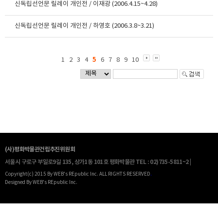
신독립선언문 릴레이 개인전 / 이재광 (2006.4.15~4.28)
신독립선언문 릴레이 개인전 / 하영호 (2006.3.8~3.21)
5
1
2
3
4
6
7
8
9
10
(사)평화박물관건립추진위원회
서울시 구로구 부일로9길 135, 상가1동 101호 평화박물관
TEL : 02)735-5811~2 |
Copyright(c) 2015 By WEB's REpublic Inc. ALL RIGHTS RESERVED
.
Designed By WEB's REpublic Inc.