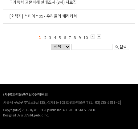
국가폭력 고문피해 실태조사 (3차) 자료집
[소책자] 스페이스99 - 우리들의 캐리커쳐
1
2
3
4
5
6
7
8
9
10
(사)평화박물관건립추진위원회
서울시 구로구 부일로9길 135, 상가1동 101호 평화박물관
TEL : 02)735-5811~2 |
Copyright(c) 2015 By WEB's REpublic Inc. ALL RIGHTS RESERVED
.
Designed By WEB's REpublic Inc.