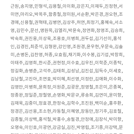
근원,송지영,민형석,김용철,이이화,강은지,이재두,진정현,서
미연,마리오,박옥주,함종철,정미원,서순환,박은경,권오현,조
경애,신용철,권혁태,김병연,김상주,허연,최정기,홍혜숙,서소
영,김민수,문선,앵원옥,김엘리,박윤숙,정연화,정영조,김승희,
박숙희,권진웅,이상욱,조용호,이병희,권두섭,김기선미,홍석
인,김경진,최준석,김형완,강인영,조원경,윤우현,우문숙,김솔
미,손병돈,김찬영,허종,오효림,채기화,이수봉,김기섭,박창희,
이태주,김영희,한시준,권현정,이수효,김우진,이학준,이종탁,
정길화,송병춘,고석주,김태희,김성남,김진섭,임득수,이세호,
김남철,고진아,조연효,박미혜,최선영,이정란,김애화,이수화,
김영만,이병희,윤희정,이원준,김광운,정영철,조은미,은종복,
정종완,정일준,정철영,손명화,박문규,류송희,김연미,윤미향,
김재욱,김중미,정효경,한정숙,김학수,조진원,백미순,홍주환,
정경은,김선웅,조소현,라동철,이혜영,장동만,정기주,김호철,
김종필,이상백,홍석철,박홍수,송필경,안정애,김장식,박미향,
오명숙,이인호,이광연,강금실,김진,박영립,조기종,이강택,문