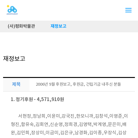
(사)평화박물관
재정보고
재정보고
제목
2006년 9월 후원보고, 후원금, 건립기금 내주신 분들
1. 정기후원 - 4,571,910원
서현정,정남희,이윤미,강국진,한모니까,김창석,이영준,이
형진,함유숙,김회연,신순영,정희경,김영택,박계영,문은미,배
완,김민희,장상미,이금미,김은규,남경화,김이종,우장식,김상