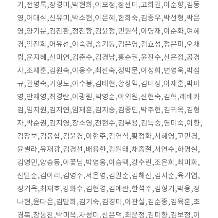
기,전영록,장경미,박현희,이모정,장선미,고희권,이순향,김동
영,어대식,신유미,박소현,이은혜,한희숙,김종우,박선형,박은
영,양기문,김진환,정진항,김윤정,민원식,이명재,이순화,여혜
경,임진희,어유선,이숙경,송기동,김은영,김효성,정은미,오채
림,윤지혜,신미연,김춘수,김경남,홍순권,윤진수,신은정,공경
자,조재훈,김원숙,이웅수,최선숙,정박문,이성희,변영욱,박점
규,권명숙,기형노,이수봉,김태현,황상익,김미정,이재훈,박미
영,안재영,최경란,이광원,탁영순,이외원,신현숙,김혁,레베카
김,임지원,김지연,임재훈,김지승,김종민,박주현,김귀옥,김형
자,박순권,김지영,장소영,전현수,김무용,김득중,염미숙,이향,
김창보,김봉섭,김윤경,이현주,김연석,황정화,서혜영,고민경,
윤별라,유재광,김경선,배용한,김원태,채종철,서연수,하명실,
김영민,양승동,이꽃님,박영웅,이승택,강수린,조은희,최미화,
신말순,김아리,김영주,서은영,김말순,김해진,김지순,육기엽,
정기옥,최재호,강화수,김현경,김애란,한석주,김형기,박용,정
나현,윤다은,김말희,김기숙,김경미,이관실,김순종,김육훈,조
경복,장동찬,박미옥,차성미,신은덕,최윤정,김미향,김보정,이