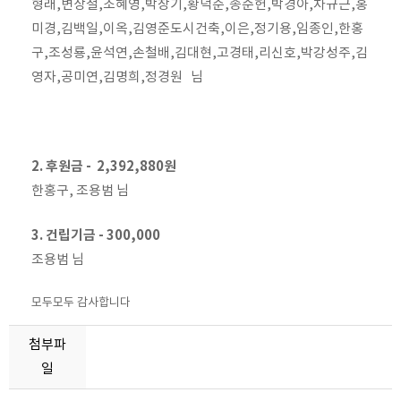
형래,변상철,조혜영,박창기,황덕순,송준헌,박경아,차규근,홍
미경,김백일,이옥,김영준도시건축,이은,정기용,임종인,한홍
구,조성룡,윤석연,손철배,김대현,고경태,리신호,박강성주,김
영자,공미연,김명희,정경원 님
2. 후원금 - 2,392,880원
한홍구, 조용범 님
3. 건립기금 - 300,000
조용범 님
모두모두 감사합니다
첨부파
일