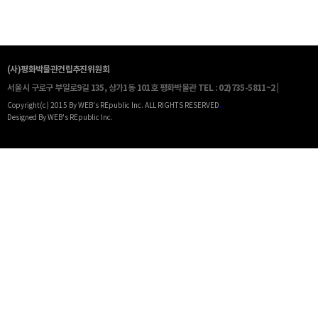
(사)평화박물관건립추진위원회
서울시 구로구 부일로9길 135, 상가1동 101호 평화박물관
TEL : 02)735-5811~2 |
Copyright(c) 2015 By WEB's REpublic Inc. ALL RIGHTS RESERVED
.
Designed By WEB's REpublic Inc.