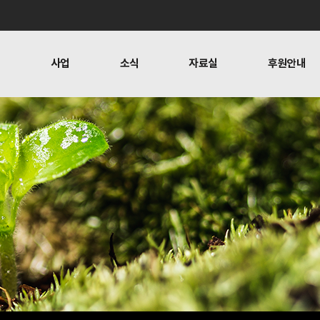
개
사업
소식
자료실
후원안내
 사람들
행위자열전편찬
보도
문
뉴스레터
오시는 길
캠페인
소식
자료실
후원안
공지사항
자료실
후원하기
활동소식
재정보고
찬
언론보도
1:1 문의
뉴스레터