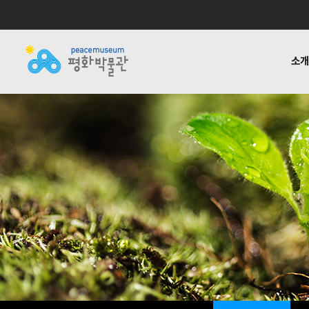
소
소개
전시
공지사항
자료실
후원하기
기타링크
걸어온 길
교육 · 연구
활동소식
재정보고
함께하는
반헌법
언론
1:1질
평화박물관
사업안내
소식
자료실
후원안내
관련사이트
소개
사업
소개
전시
걸어온 길
교육 · 연구
함께하는 사람들
반헌법행위자열전편
오시는 길
캠페인