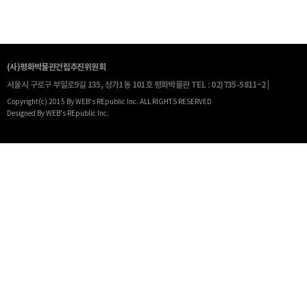
(사)평화박물관건립추진위원회
서울시 구로구 부일로9길 135, 상가1동 101호 평화박물관
TEL : 02)735-5811~2 |
Copyright(c) 2015 By WEB's REpublic Inc. ALL RIGHTS RESERVED
.
Designed By WEB's REpublic Inc.