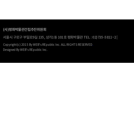
(사)평화박물관건립추진위원회
서울시 구로구 부일로9길 135, 상가1동 101호 평화박물관
TEL : 02)735-5811~2 |
Copyright(c) 2015 By WEB's REpublic Inc. ALL RIGHTS RESERVED
.
Designed By WEB's REpublic Inc.