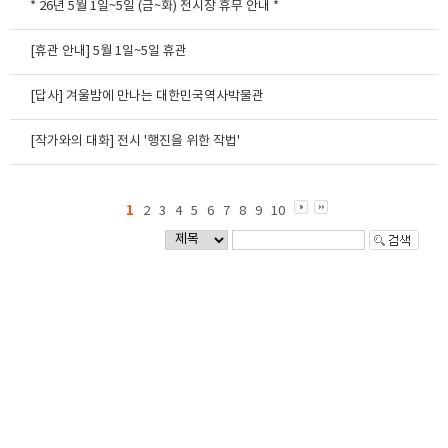
* 26년 5월 1일~5일 (금~화) 전시장 휴무 안내 *
[휴관 안내] 5월 1일~5일 휴관
[답사] 겨울밤에 만나는 대한민국역사박물관
[작가와의 대화] 전시 '행진을 위한 작법'
1
2
3
4
5
6
7
8
9
10