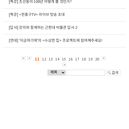
[특강] 조선동아 100년 어떻게 볼 것인가?
[특강] <한홍구TV> 라이브 방송 초대
[답사] 강의와 함께하는 근현대 박물관 답사 2
[연대] '지금여기에'의 <수상한 집> 프로젝트에 참여해주세요!
11
12
13
14
15
16
17
18
19
20