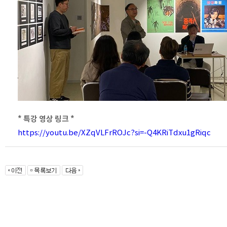
* 특강 영상 링크 *
https://youtu.be/XZqVLFrROJc?si=-Q4KRiTdxu1gRiqc